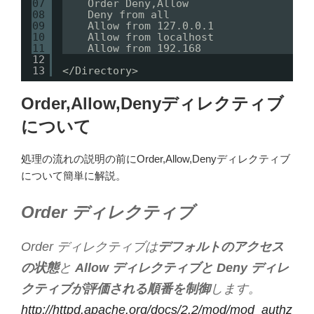
07
Order Deny,Allow
08
Deny from all
09
Allow from 127.0.0.1
10
Allow from localhost
11
Allow from 192.168
12
13
<
/Directory
>
Order,Allow,Denyディレクティブ
について
処理の流れの説明の前にOrder,Allow,Denyディレクティブ
について簡単に解説。
Order ディレクティブ
Order ディレクティブは
デフォルトのアクセス
の状態
と
Allow ディレクティブと Deny ディレ
クティブが評価される順番を制御
します。
http://httpd.apache.org/docs/2.2/mod/mod_authz