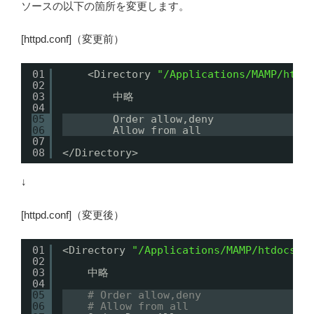
ソースの以下の箇所を変更します。
[httpd.conf]（変更前）
01
<Directory 
"/Applications/MAMP/htdo
02
03
中略
04
05
Order allow,deny
06
Allow from all
07
08
<
/Directory
>
↓
[httpd.conf]（変更後）
01
<Directory 
"/Applications/MAMP/htdocs"
>
02
03
中略
04
05
# Order allow,deny
06
# Allow from all