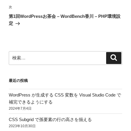
ゲ
次
次
の
ー
第1回WordPressお茶会 – WordBench香川 – PHP環境設
投
シ
定
稿
ョ
ン
検
検
索
索:
最近の投稿
WordPress が生成する CSS 変数を Visual Studio Code で
補完できるようにする
2024年7月4日
CSS Subgrid で孫要素の行の高さを揃える
2023年10月30日