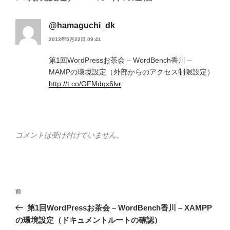
@hamaguchi_dk
2013年5月22日 09:41
第1回WordPressお茶会 – WordBench香川 –
MAMPの環境設定（外部からのアクセス制限設定）
http://t.co/OFMdqx6lvr
コメントは受け付けていません。
投
前
前
稿
の
第1回WordPressお茶会 – WordBench香川 – XAMPP
ナ
投
の環境設定（ドキュメントルートの確認）
ビ
稿