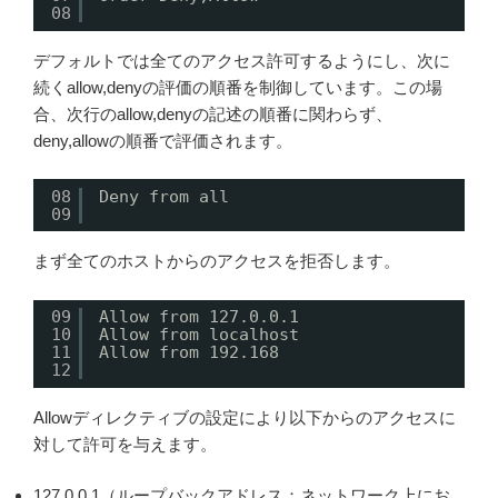
08
デフォルトでは全てのアクセス許可するようにし、次に
続くallow,denyの評価の順番を制御しています。この場
合、次行のallow,denyの記述の順番に関わらず、
deny,allowの順番で評価されます。
08
Deny from all
09
まず全てのホストからのアクセスを拒否します。
09
Allow from 127.0.0.1
10
Allow from localhost
11
Allow from 192.168
12
Allowディレクティブの設定により以下からのアクセスに
対して許可を与えます。
127.0.0.1（ループバックアドレス：ネットワーク上にお