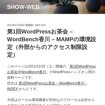
コ
SHOW-WEB
ン
テ
ン
ツ
投
2011年11月5日
投稿者:
SHO DOI
稿
第1回WordPressお茶会 –
へ
日:
ス
WordBench香川 – MAMPの環境設
キ
定（外部からのアクセス制限設
ッ
プ
定）
このページは2011/11/19（土）開催の「
第1回WordPress
お茶会＠WordBench香川
」のWordPressハンズオン用の
資料ページです。
目次は
第1回WordPressお茶会 – WordBench香川 –
INDEX
からどうぞ。
今回はローカル環境構築が目的なのでローカル以外から