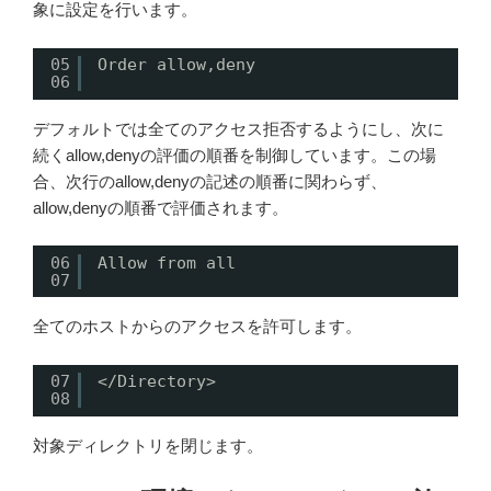
象に設定を行います。
05
Order allow,deny
06
デフォルトでは全てのアクセス拒否するようにし、次に
続くallow,denyの評価の順番を制御しています。この場
合、次行のallow,denyの記述の順番に関わらず、
allow,denyの順番で評価されます。
06
Allow from all
07
全てのホストからのアクセスを許可します。
07
<
/Directory
>
08
対象ディレクトリを閉じます。