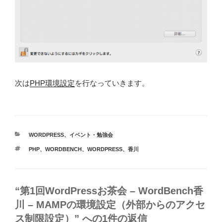
次は
PHP環境設定
を行なっていきます。
カ
WORDPRESS
、
イベント・勉強会
テ
タ
PHP
、
WORDBENCH
、
WORDPRESS
、
香川
ゴ
グ
リ
ー
“第1回WordPressお茶会 – WordBench香
川 – MAMPの環境設定（外部からのアクセ
ス制限設定）” への1件の返信