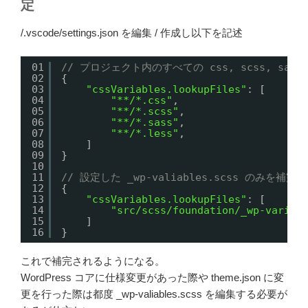
定
/.vscode/settings.json を編集 / 作成し以下を記述
01
// プロジェクト内のすべての css, scss, sa
02
{
03
"cssVariables.lookupFiles"
: [
04
"**/*.css"
,
05
"**/*.scss"
,
06
"**/*.sass"
,
07
"**/*.less"
,
08
]
09
}
10
11
// 設定した _wp-valiables.scss のみを
12
{
13
"cssVariables.lookupFiles"
: [
14
"src/scss/foundation/_wp-variab
15
]
16
}
これで補完されるようになる。
WordPress コアに仕様変更があった際や theme.json に変
更を行った際は都度 _wp-valiables.scss を編集する必要が