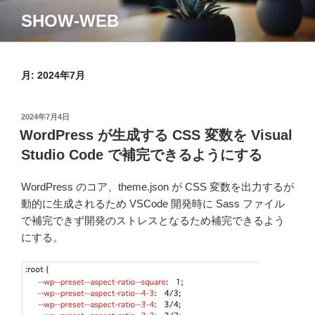
コ
SHOW-WEB
ン
テ
ン
ツ
月:
2024年7月
へ
ス
投
2024年7月4日
キ
稿
WordPress が生成する CSS 変数を Visual
ッ
日:
Studio Code で補完できるようにする
プ
WordPress のコア、theme.json が CSS 変数を出力するが
動的に生成されるため VSCode 開発時に Sass ファイル
で補完できず開発のストレスとなるため補完できるよう
にする。