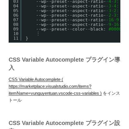
03
--wp--preset--aspect-ratio-
-4
-3:
4
/
04
--wp--preset--aspect-ratio-
-3
-4:
3
/
05
--wp--preset--aspect-ratio-
-3
-2:
3
/
06
--wp--preset--aspect-ratio-
-2
-3:
2
/
07
--wp--preset--aspect-ratio-
-16
-9:
1
08
--wp--preset--aspect-ratio-
-9
-16:
9
09
--wp--preset--color--black: 
#000000
10
︙
11
}
CSS Variable Autocomplete プラグイン導
入
CSS Variable Autocomplete (
https://marketplace.visualstudio.com/items?
itemName=vunguyentuan.vscode-css-variables )
をインス
トール
CSS Variable Autocomplete プラグイン設