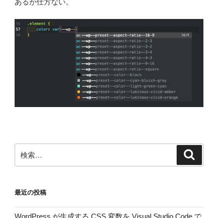
あるが仕方ない。
検
検
索
索:
最近の投稿
WordPress が生成する CSS 変数を Visual Studio Code で