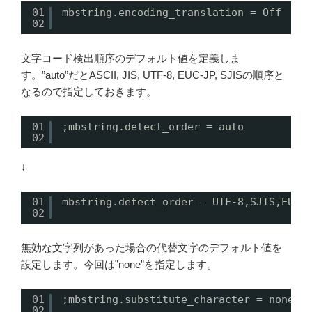
01
mbstring.encoding_translation = Off
02
文字コード検出順序のデフォルト値を定義しま
す。”auto”だとASCII, JIS, UTF-8, EUC-JP, SJISの順序と
なるので指定しておきます。
01
;mbstring.detect_order = auto
02
↓
01
mbstring.detect_order = UTF-8,SJIS,EUC-
02
無効な文字列があった場合の代替文字のデフォルト値を
設定します。今回は”none”を指定します。
01
;mbstring.substitute_character = none;
02