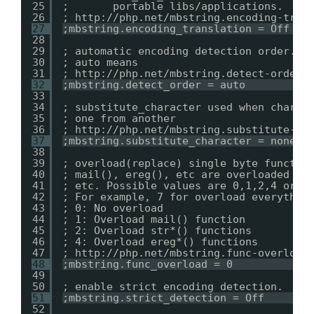
25
;       portable libs/applications.
26
; 
http://php.net/mbstring.encoding-tran
27
;mbstring.encoding_translation = Off
28
29
; automatic encoding detection order.
30
; auto means
31
; 
http://php.net/mbstring.detect-order
32
;mbstring.detect_order = auto
33
34
; substitute_character used when charac
35
; one from another
36
; 
http://php.net/mbstring.substitute-ch
37
;mbstring.substitute_character = none;
38
39
; overload(replace) single byte functio
40
; mail(), ereg(), etc are overloaded by
41
; etc. Possible values are 0,1,2,4 or c
42
; For example, 7 for overload everythin
43
; 0: No overload
44
; 1: Overload mail() function
45
; 2: Overload str*() functions
46
; 4: Overload ereg*() functions
47
; 
http://php.net/mbstring.func-overload
48
;mbstring.func_overload = 0
49
50
; enable strict encoding detection.
51
;mbstring.strict_detection = Off
52