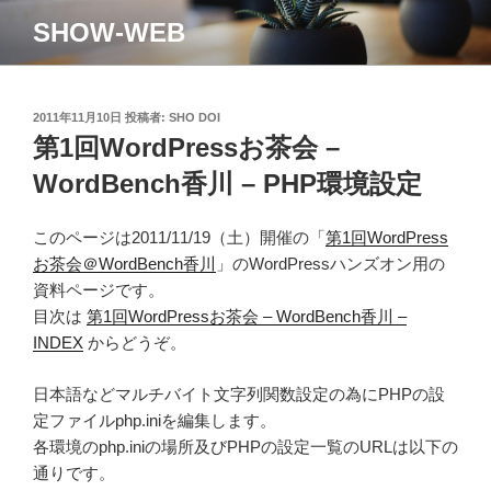
コ
SHOW-WEB
ン
テ
ン
ツ
投
2011年11月10日
投稿者:
SHO DOI
稿
第1回WordPressお茶会 –
へ
日:
ス
WordBench香川 – PHP環境設定
キ
ッ
このページは2011/11/19（土）開催の「
第1回WordPress
プ
お茶会＠WordBench香川
」のWordPressハンズオン用の
資料ページです。
目次は
第1回WordPressお茶会 – WordBench香川 –
INDEX
からどうぞ。
日本語などマルチバイト文字列関数設定の為にPHPの設
定ファイルphp.iniを編集します。
各環境のphp.iniの場所及びPHPの設定一覧のURLは以下の
通りです。