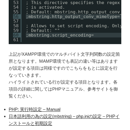
53
; This directive specifies the regex pa
54
; is activated.
55
; Default: mbstring.http_output_conv_mi
56
;mbstring.http_output_conv_mimetype=
57
58
; Allows to set script encoding. Only a
59
; Default: ""
60
;mbstring.script_encoding=
61
上記がXAMPP環境でのマルチバイト文字列関数の設定箇
所となります。MAMP環境でも表記の違い等はあります
が設定する項目は同様ですのでこちらをもとに設定を行
なっていきます。
ハイライトされている行が設定する項目となります。各
項目の詳細に関してはPHPマニュアル、参考サイトを御
覧ください。
PHP: 実行時設定 – Manual
日本語利用の為の設定(mbstring) – php.iniの設定 – PHPイ
ンストールと初期設定