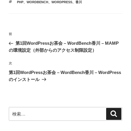
タ
PHP
、
WORDBENCH
、
WORDPRESS
、
香川
ゴ
グ
リ
ー
投
前
前
稿
の
第1回WordPressお茶会 – WordBench香川 – MAMP
ナ
投
の環境設定（外部からのアクセス制限設定）
ビ
稿
ゲ
次
次
の
ー
第1回WordPressお茶会 – WordBench香川 – WordPress
投
シ
のインストール
稿
ョ
ン
検
検
索
索: