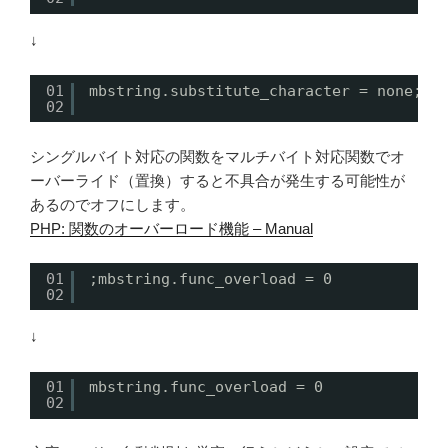
↓
01
mbstring.substitute_character = none;
02
シングルバイト対応の関数をマルチバイト対応関数でオ
ーバーライド（置換）すると不具合が発生する可能性が
あるのでオフにします。
PHP: 関数のオーバーロード機能 – Manual
01
;mbstring.func_overload = 0
02
↓
01
mbstring.func_overload = 0
02