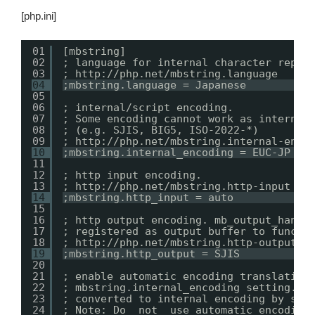
[php.ini]
01
[mbstring]
02
; language for internal character repre
03
; 
http://php.net/mbstring.language
04
;mbstring.language = Japanese
05
06
; internal/script encoding.
07
; Some encoding cannot work as internal
08
; (e.g. SJIS, BIG5, ISO-2022-*)
09
; 
http://php.net/mbstring.internal-enco
10
;mbstring.internal_encoding = EUC-JP
11
12
; http input encoding.
13
; 
http://php.net/mbstring.http-input
14
;mbstring.http_input = auto
15
16
; http output encoding. mb_output_handl
17
; registered as output buffer to functi
18
; 
http://php.net/mbstring.http-output
19
;mbstring.http_output = SJIS
20
21
; enable automatic encoding translation
22
; mbstring.internal_encoding setting. I
23
; converted to internal encoding by set
24
; Note: Do _not_ use automatic encoding