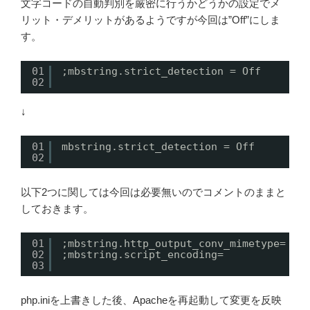
文字コードの自動判別を厳密に行うかどうかの設定でメ
リット・デメリットがあるようですが今回は”Off”にしま
す。
01
;mbstring.strict_detection = Off
02
↓
01
mbstring.strict_detection = Off
02
以下2つに関しては今回は必要無いのでコメントのままと
しておきます。
01
;mbstring.http_output_conv_mimetype=
02
;mbstring.script_encoding=
03
php.iniを上書きした後、Apacheを再起動して変更を反映